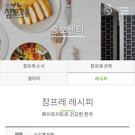
KOR
홍보센터
참프레 소식
참프레 견학
갤러리
레시피
참프레 레시피
화이트미트로 건강한 한끼
제목
오리훈제찜