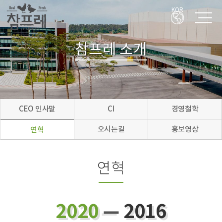
KOR
참프레 소개
CEO 인사말
CI
경영철학
오시는길
홍보영상
연혁
연혁
2020
2016