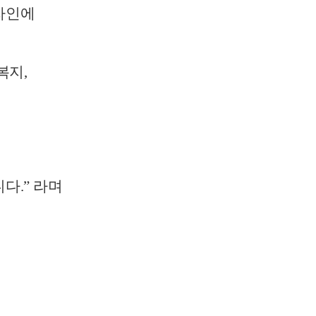
자인에
복지
,
니다
.”
라며