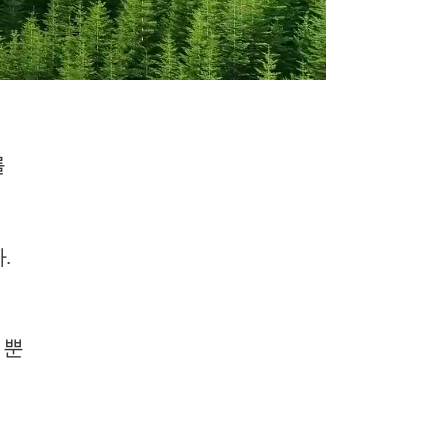
를
다
.
 뿐