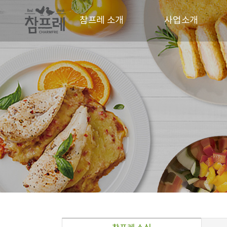
참프레 소개
사업소개
CEO 인사말
사업현황
CI
동물복지
경영철학
파트너
연혁
오시는길
홍보영상