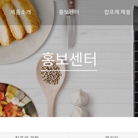
제품소개
홍보센터
참프레 채용
브랜드
참프레 소식
인재상
신선제품
참프레 견학
채용 프로세스
육가공제품
갤러리
채용공고
홍보센터
레시피