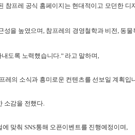
된 참프레 공식 홈페이지는 현대적이고 모던한
디
접근성을 높였으며
,
참프레의 경영철학과
비전
,
동물
아내도록 노력했습니다
.”
라고 말하며
,
참프레의 소식과 흥미로운 컨텐츠를 선보일
계획입
한 소감을 전했다
.
얼에 맞춰
SNS
통해 오픈이벤트를 진행예정이며
,