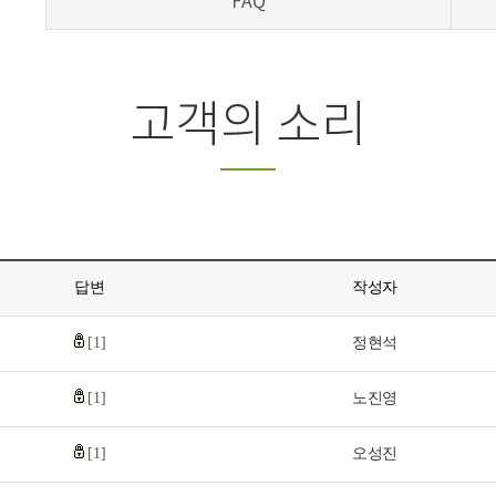
FAQ
고객의 소리
답변
작성자
[1]
정현석
[1]
노진영
[1]
오성진