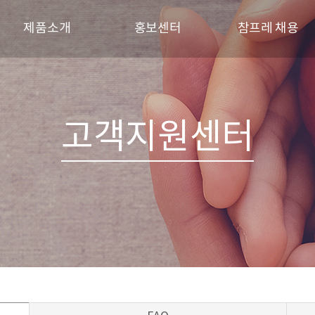
제품소개
홍보센터
참프레 채용
브랜드
참프레 소식
인재상
신선제품
참프레 견학
채용 프로세스
육가공제품
갤러리
채용공고
고객지원센터
레시피