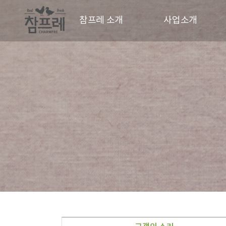
참프레 소개
사업소개
CEO 인사말
사업현황
CI
동물복지
경영철학
파트너
연혁
오시는길
홍보영상