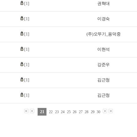
[1]
권혁대
[1]
이경숙
[1]
(주)오뚜기_용덕중
[1]
이현석
[1]
강준우
[1]
김근청
[1]
김근청
21
22
23
24
25
26
27
28
29
30