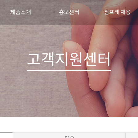
제품소개
홍보센터
참프레 채용
브랜드
참프레 소식
인재상
신선제품
참프레 견학
채용 프로세스
육가공제품
갤러리
채용공고
고객지원센터
레시피