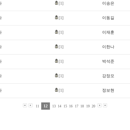
다
[1]
이송은
다
[1]
이동길
다
[1]
이재훈
다
[1]
이한나
다
[1]
박석준
다
[1]
강정모
다
[1]
정보현
12
11
13
14
15
16
17
18
19
20