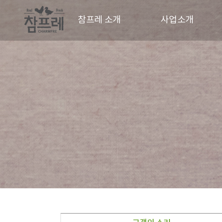
참프레 소개
사업소개
CEO 인사말
사업현황
CI
동물복지
경영철학
파트너
연혁
오시는길
홍보영상