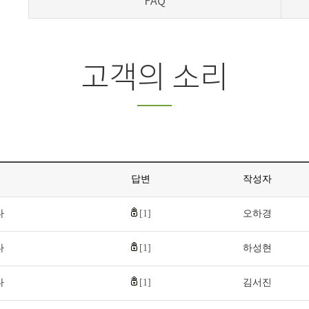
FAQ
고객의 소리
답변
작성자
다
[1]
오하경
다
[1]
하성현
다
[1]
김서진