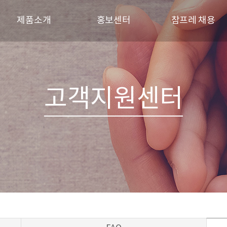
제품소개
홍보센터
참프레 채용
브랜드
참프레 소식
인재상
신선제품
참프레 견학
채용 프로세스
육가공제품
갤러리
채용공고
고객지원센터
레시피