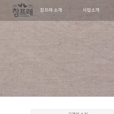
참프레 소개
사업소개
CEO 인사말
사업현황
CI
동물복지
경영철학
파트너
연혁
오시는길
홍보영상