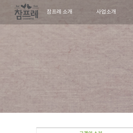
참프레 소개
사업소개
CEO 인사말
사업현황
CI
동물복지
경영철학
파트너
연혁
오시는길
홍보영상