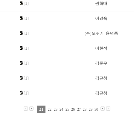
[1]
권혁대
[1]
이경숙
[1]
(주)오뚜기_용덕중
[1]
이현석
[1]
강준우
[1]
김근청
[1]
김근청
21
22
23
24
25
26
27
28
29
30