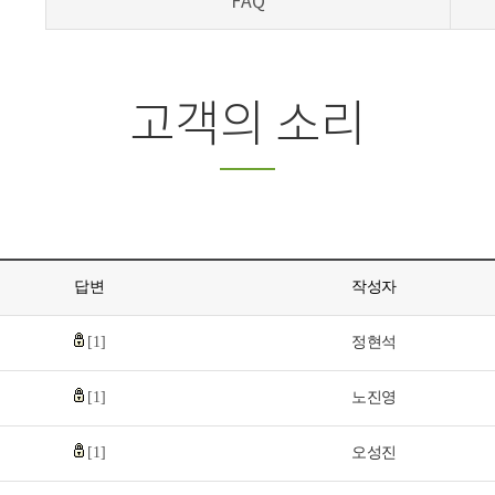
FAQ
고객의 소리
답변
작성자
[1]
정현석
[1]
노진영
[1]
오성진