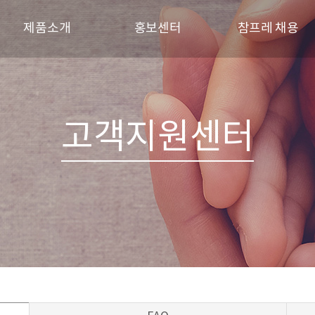
제품소개
홍보센터
참프레 채용
브랜드
참프레 소식
인재상
신선제품
참프레 견학
채용 프로세스
육가공제품
갤러리
채용공고
고객지원센터
레시피